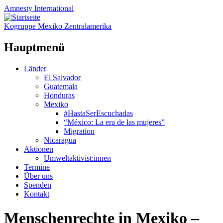
Amnesty
International
Kogruppe Mexiko Zentralamerika
Hauptmenü
Zum
Länder
Inhalt
El Salvador
springen
Guatemala
Honduras
Mexiko
#HastaSerEscuchadas
“México: La era de las mujeres”
Migration
Nicaragua
Aktionen
Umweltaktivist:innen
Termine
Über uns
Spenden
Kontakt
Menschenrechte in Mexiko –