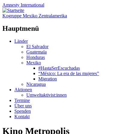
Amnesty
International
Kogruppe Mexiko Zentralamerika
Hauptmenü
Zum
Länder
Inhalt
El Salvador
springen
Guatemala
Honduras
Mexiko
#HastaSerEscuchadas
“México: La era de las mujeres”
Migration
Nicaragua
Aktionen
Umweltaktivist:innen
Termine
Über uns
Spenden
Kontakt
Kino Metropolis